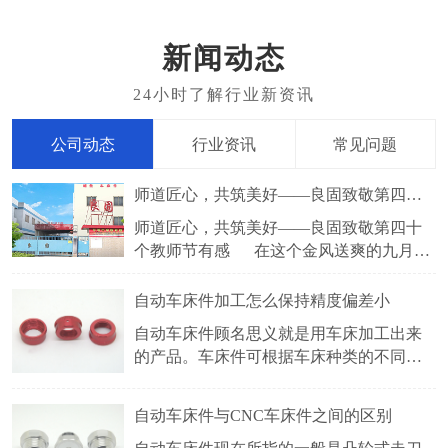
新闻动态
公司动态
行业资讯
常见问题
师道匠心，共筑美好——良固致敬第四十个教师节有感
师道匠心，共筑美好——良固致敬第四十
个教师节有感 在这个金风送爽的九月，
我们迎来了2024年9月10日这个特别的日子
——教师节。教师，如璀璨星辰照亮学子
​自动车床件加工怎么保持精度偏差小
前行之路，他们以智慧为笔，爱心为墨，
自动车床件顾名思义就是用车床加工出来
书写着育人的壮丽篇章。而在另一片天地
的产品。车床件可根据车床种类的不同，
中，良固厂家的工人们也在默默坚守，用
分很多种，常见的有自动车床件，CNC车
床件，仪表车床件等。车床件采用的五金
自动车床件与CNC车床件之间的区别
材料有铜，铁，铝，不锈钢等。比较常见