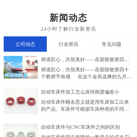
新闻动态
公司动态
行业资讯
常见问题
师道匠心，共筑美好——良固致敬第四十个教师节有感
师道匠心，共筑美好——良固致敬第四十
个教师节有感 在这个金风送爽的九月，
我们迎来了2024年9月10日这个特别的日子
——教师节。教师，如璀璨星辰照亮学子
​自动车床件加工怎么保持精度偏差小
前行之路，他们以智慧为笔，爱心为墨，
自动车床件顾名思义就是用车床加工出来
书写着育人的壮丽篇章。而在另一片天地
的产品。车床件可根据车床种类的不同，
中，良固厂家的工人们也在默默坚守，用
分很多种，常见的有自动车床件，CNC车
床件，仪表车床件等。车床件采用的五金
自动车床件与CNC车床件之间的区别
材料有铜，铁，铝，不锈钢等。比较常见