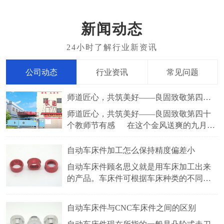
新闻动态
公司动态
行业资讯
常见问题
师道匠心，共筑美好——良固致敬第四十个教师节有感
师道匠心，共筑美好——良固致敬第四十
个教师节有感 在这个金风送爽的九月，
我们迎来了2024年9月10日这个特别的日子
——教师节。教师，如璀璨星辰照亮学子
​自动车床件加工怎么保持精度偏差小
前行之路，他们以智慧为笔，爱心为墨，
自动车床件顾名思义就是用车床加工出来
书写着育人的壮丽篇章。而在另一片天地
的产品。车床件可根据车床种类的不同，
中，良固厂家的工人们也在默默坚守，用
分很多种，常见的有自动车床件，CNC车
床件，仪表车床件等。车床件采用的五金
自动车床件与CNC车床件之间的区别
材料有铜，铁，铝，不锈钢等。比较常见