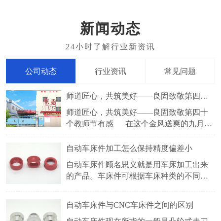
新闻动态
公司动态
行业资讯
常见问题
师道匠心，共筑美好——良固致敬第四十个教师节有感
师道匠心，共筑美好——良固致敬第四十
个教师节有感 在这个金风送爽的九月，
我们迎来了2024年9月10日这个特别的日子
——教师节。教师，如璀璨星辰照亮学子
​自动车床件加工怎么保持精度偏差小
前行之路，他们以智慧为笔，爱心为墨，
自动车床件顾名思义就是用车床加工出来
书写着育人的壮丽篇章。而在另一片天地
的产品。车床件可根据车床种类的不同，
中，良固厂家的工人们也在默默坚守，用
分很多种，常见的有自动车床件，CNC车
床件，仪表车床件等。车床件采用的五金
自动车床件与CNC车床件之间的区别
材料有铜，铁，铝，不锈钢等。比较常见