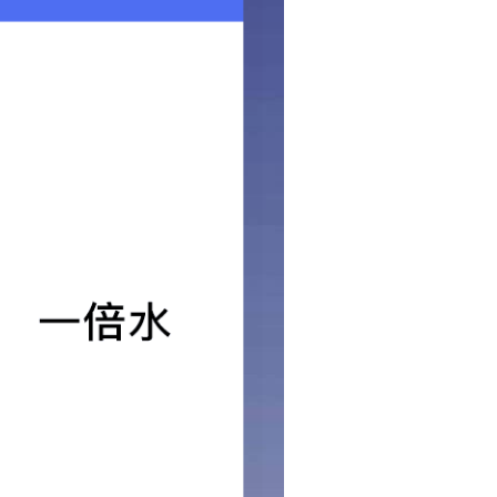
车削件铣锣加工