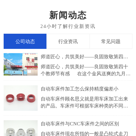
新闻动态
公司动态
行业资讯
常见问题
师道匠心，共筑美好——良固致敬第四十个教师节有感
师道匠心，共筑美好——良固致敬第四十
个教师节有感 在这个金风送爽的九月，
我们迎来了2024年9月10日这个特别的日子
——教师节。教师，如璀璨星辰照亮学子
​自动车床件加工怎么保持精度偏差小
前行之路，他们以智慧为笔，爱心为墨，
自动车床件顾名思义就是用车床加工出来
书写着育人的壮丽篇章。而在另一片天地
的产品。车床件可根据车床种类的不同，
中，良固厂家的工人们也在默默坚守，用
分很多种，常见的有自动车床件，CNC车
床件，仪表车床件等。车床件采用的五金
自动车床件与CNC车床件之间的区别
材料有铜，铁，铝，不锈钢等。比较常见
自动车床件现在所指的一般是凸轮式走刀
的加工地区是深圳和东莞以及周边区域。