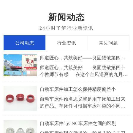
新闻动态
公司动态
行业资讯
常见问题
师道匠心，共筑美好——良固致敬第四十个教师节有感
师道匠心，共筑美好——良固致敬第四十
个教师节有感 在这个金风送爽的九月，
我们迎来了2024年9月10日这个特别的日子
——教师节。教师，如璀璨星辰照亮学子
​自动车床件加工怎么保持精度偏差小
前行之路，他们以智慧为笔，爱心为墨，
自动车床件顾名思义就是用车床加工出来
书写着育人的壮丽篇章。而在另一片天地
的产品。车床件可根据车床种类的不同，
中，良固厂家的工人们也在默默坚守，用
分很多种，常见的有自动车床件，CNC车
床件，仪表车床件等。车床件采用的五金
自动车床件与CNC车床件之间的区别
材料有铜，铁，铝，不锈钢等。比较常见